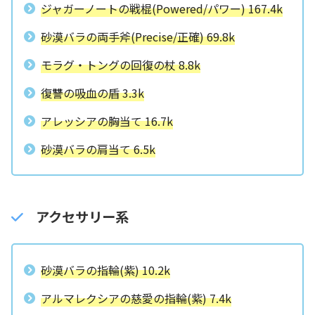
ジャガーノートの戦棍(Powered/パワー) 167.4k
砂漠バラの両手斧(Precise/正確) 69.8k
モラグ・トングの回復の杖 8.8k
復讐の吸血の盾 3.3k
アレッシアの胸当て 16.7k
砂漠バラの肩当て 6.5k
アクセサリー系
砂漠バラの指輪(紫) 10.2k
アルマレクシアの慈愛の指輪(紫) 7.4k