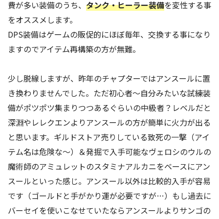
費が多い装備のうち、
タンク・ヒーラー装備
を変性する事
をオススメします。
DPS装備はゲームの販促的にほぼ毎年、交換する事になり
ますのでアイテム再構築の方が無難。
少し脱線しますが、昨年のチャプターではアンスールに置
き換わりませんでした。ただ初心者～自分みたいな試練装
備がポツポツ集まりつつあるぐらいの中級者？レベルだと
深淵やレレクエンよりアンスールの方が簡単に火力が出る
と思います。ギルドストア売りしている致死の一撃（アイ
テム名は危険な～）＆発掘で入手可能なヴェロシのウルの
魔術師のアミュレットのスタミナアルカニをベースにアン
スールといった感じ。アンスール以外は比較的入手が容易
です（ゴールドと手がかり運が必要ですが…）もし過去に
バーセイを使いこなせていたならアンスールよりサンゴの