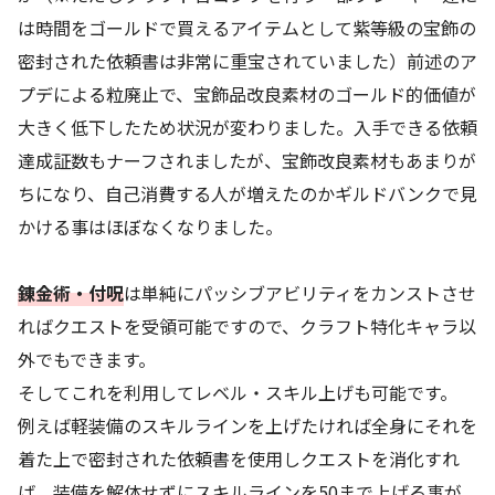
は時間をゴールドで買えるアイテムとして紫等級の宝飾の
密封された依頼書は非常に重宝されていました）前述のア
プデによる粒廃止で、宝飾品改良素材のゴールド的価値が
大きく低下したため状況が変わりました。入手できる依頼
達成証数もナーフされましたが、宝飾改良素材もあまりが
ちになり、自己消費する人が増えたのかギルドバンクで見
かける事はほぼなくなりました。
錬金術・付呪
は単純にパッシブアビリティをカンストさせ
ればクエストを受領可能ですので、クラフト特化キャラ以
外でもできます。
そしてこれを利用してレベル・スキル上げも可能です。
例えば軽装備のスキルラインを上げたければ全身にそれを
着た上で密封された依頼書を使用しクエストを消化すれ
ば、装備を解体せずにスキルラインを50まで上げる事が