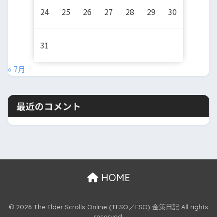
24
25
26
27
28
29
30
31
« 7月
最近のコメント
HOME
© 2026 The Elder Scrolls Online (TESO／ESO) 金策日記 All rights
reserved.