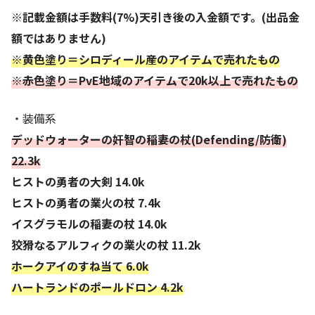
※記載金額は手数料(7%)天引き後の入金額です。(出品金
額ではありません)
※黄色塗り＝シロディール産のアイテムで売れたもの
※赤色塗り＝PvE地域のアイテムで20k以上で売れたもの
・装備系
デッドウォーターの奸智の稲妻の杖(Defending/防衛)
22.3k
ヒストの勇者の大剣 14.0k
ヒストの勇者の業火の杖 7.4k
イスグラモルの稲妻の杖 14.0k
狡猾なるアルフィクの業火の杖 11.2k
ホークアイのすね当て 6.0k
ハートランドのポールドロン 4.2k