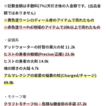
※記載金額は手数料(7%)天引き後の入金額です。(出品金
額ではありません)
※黄色塗り＝シロディール産のアイテムで売れたもの
※赤色塗り＝PvE地域のアイテムで20k以上で売れたもの
・装備系
デッドウォーターの奸智の業火の杖 11.2k
ヒストの勇者の戦棍(Precise/正確) 23.3k
ヒストの勇者の大剣 14.0k
魂の輝きの大槌 4.7k
アルマレクシアの慈愛の稲妻の杖(Charged/チャージ)
69.8k
・モチーフ等
クラフトモチーフ91：危険な錬金術の手袋 37.2k