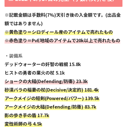
※記載金額は手数料(7%)天引き後の入金額です。(出品金
額ではありません)
※黄色塗り＝シロディール産のアイテムで売れたもの
※赤色塗り＝PvE地域のアイテムで20k以上で売れたもの
・装備系
デッドウォーターの奸智の戦棍 15.8k
ヒストの勇者の業火の杖 5.1k
ショークの大槌(Defending/防衛) 23.3k
砂漠バラの稲妻の杖(Decisive/決定的) 181.4k
アークメイジの短剣(Powered/パワー) 139.5k
アークメイジの大槌(Defending/防衛) 83.7k
影の歩き手の盾 17.7k
変性術師の弓 4.5k