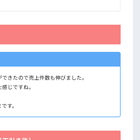
）
ができたので売上件数も伸びました。
た感じですね。
まです。