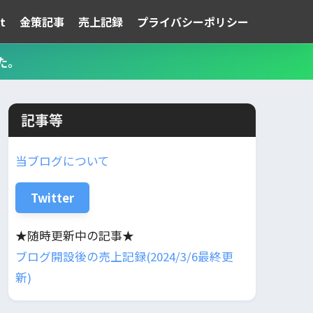
t
金策記事
売上記録
プライバシーポリシー
た。
記事等
当ブログについて
Twitter
★随時更新中の記事★
ブログ開設後の売上記録(2024/3/6最終更
新)