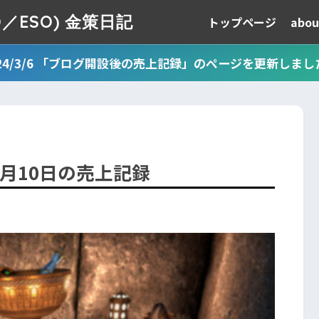
TESO／ESO) 金策日記
トップページ
abou
024/3/6 「ブログ開設後の売上記録」のページを更新しまし
年5月10日の売上記録