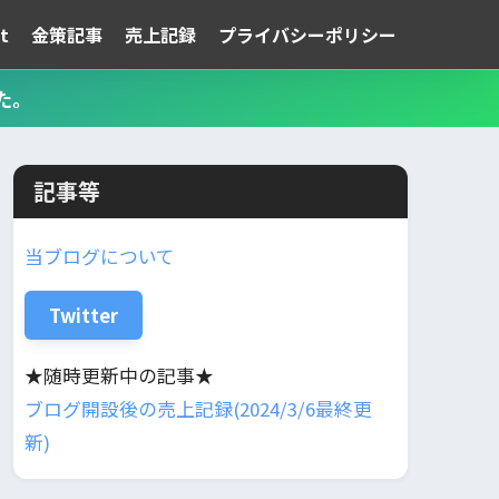
t
金策記事
売上記録
プライバシーポリシー
た。
記事等
当ブログについて
Twitter
★随時更新中の記事★
ブログ開設後の売上記録(2024/3/6最終更
新)