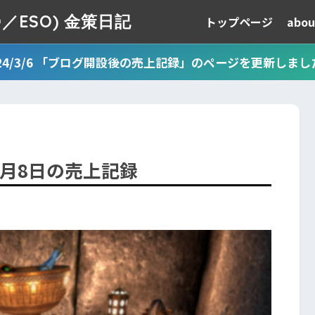
TESO／ESO) 金策日記
トップページ
abou
024/3/6 「ブログ開設後の売上記録」のページを更新しまし
年1月8日の売上記録