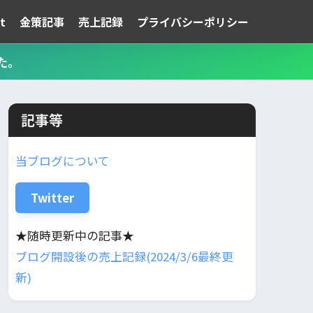
t
金策記事
売上記録
プライバシーポリシー
た。
記事等
当ブログについて
Twitter
★随時更新中の記事★
ブログ開設後の売上記録(2024/3/6最終更
新)