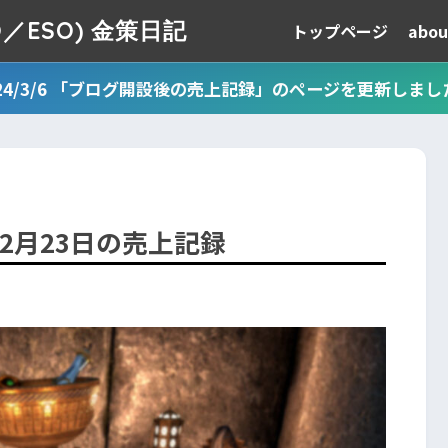
TESO／ESO) 金策日記
トップページ
abou
024/3/6 「ブログ開設後の売上記録」のページを更新しまし
年12月23日の売上記録