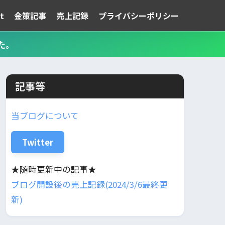
t
金策記事
売上記録
プライバシーポリシー
た。
記事等
当ブログについて
Twitter
★随時更新中の記事★
ブログ開設後の売上記録(2024/3/6最終更
新)