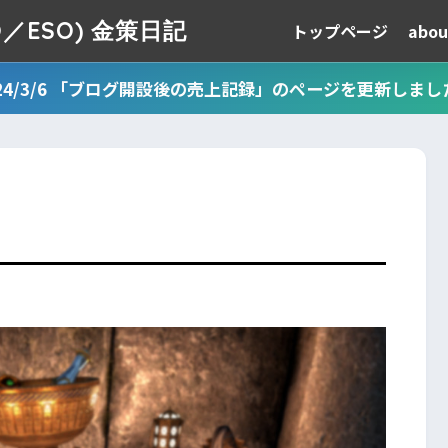
TESO／ESO) 金策日記
トップページ
abou
024/3/6 「ブログ開設後の売上記録」のページを更新しまし