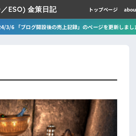
TESO／ESO) 金策日記
トップページ
abou
024/3/6 「ブログ開設後の売上記録」のページを更新しまし