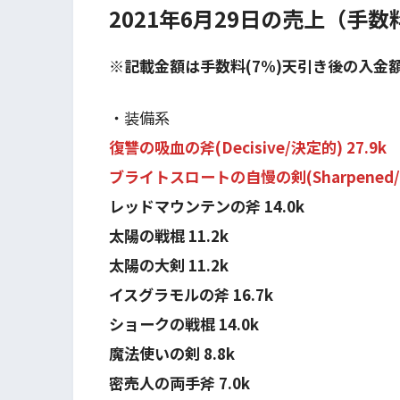
2021年6月29日の売上（手
※記載金額は手数料(7%)天引き後の入金
・装備系
復讐の吸血の斧(Decisive/決定的) 27.9k
ブライトスロートの自慢の剣(Sharpened/鋭
レッドマウンテンの斧 14.0k
太陽の戦棍 11.2k
太陽の大剣 11.2k
イスグラモルの斧 16.7k
ショークの戦棍 14.0k
魔法使いの剣 8.8k
密売人の両手斧 7.0k