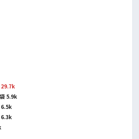
9.7k
5.9k
.5k
.3k
k