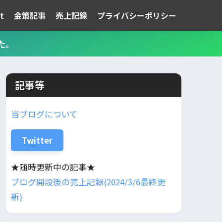
t
金策記事
売上記録
プライバシーポリシー
た。
記事等
当ブログについて
Twitter
★随時更新中の記事★
ブログ開設後の売上記録(2024/3/6最終更
新)