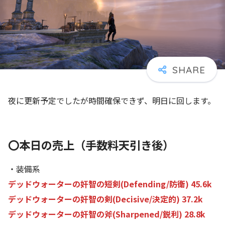
夜に更新予定でしたが時間確保できず、明日に回します。
〇本日の売上（手数料天引き後）
・装備系
デッドウォーターの奸智の短剣(Defending/防衛) 45.6k
デッドウォーターの奸智の剣(Decisive/決定的) 37.2k
デッドウォーターの奸智の斧(Sharpened/鋭利) 28.8k