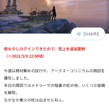
夜も少しログインできたので、売上を追加更新
（※2021/5/9 22:00頃）
今週は商材集めの試行や、アークス・コリニウムの周回を
優先しました。
本日の周回ではメドゥーサの稲妻の杖の他、いくつか装備
を解除。
なかなか業火の杖は出ませんねぇ。